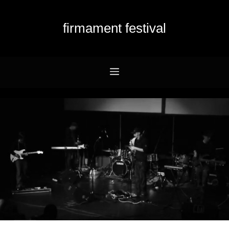
Przejdź
do
firmament festival
treści
Menu