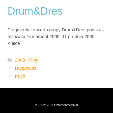
Drum&Dres
Fragmenty koncertu grupy Drum&Dres podczas
festiwalu Firmament 2009. 11 grudnia 2009.
Kielce
Kategorie
2009
,
Filmy
Happiness
Puch
2002-2026 © firmament festival