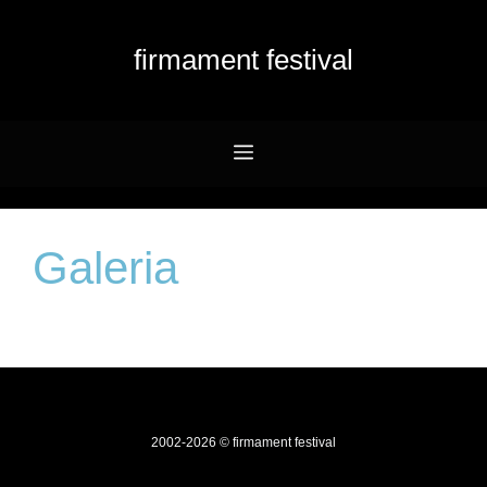
Przejdź
do
firmament festival
treści
Menu
Galeria
2002-2026 © firmament festival