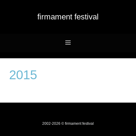
Przejdź
do
firmament festival
treści
Menu
2015
2002-2026 © firmament festival