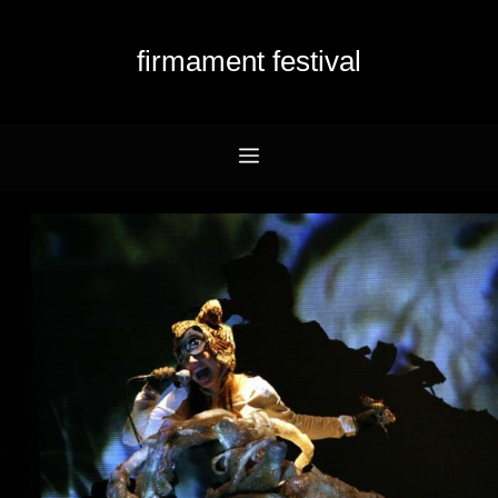
Przejdź
do
firmament festival
treści
Menu