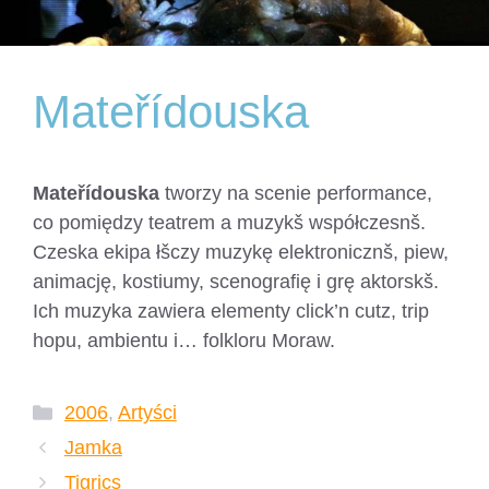
Mateřídouska
Mateřídouska
tworzy na scenie performance,
co pomiędzy teatrem a muzykš współczesnš.
Czeska ekipa łšczy muzykę elektronicznš, piew,
animację, kostiumy, scenografię i grę aktorskš.
Ich muzyka zawiera elementy click’n cutz, trip
hopu, ambientu i… folkloru Moraw.
Kategorie
2006
,
Artyści
Jamka
Tigrics