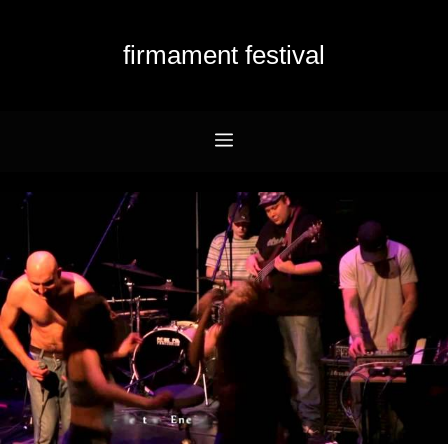
Przejdź
do
firmament festival
treści
Menu