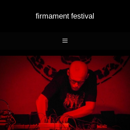
Przejdź
do
firmament festival
treści
Menu