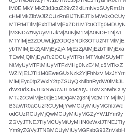
8_JTNDaWZyYW1lJTIwc3JjJTNEJTIyaHR0cHM
lM0ElMkYlMkZ3d3cuZ29vZ2xlLmNvbSUyRm1h
cHMlMkZlbWJlZCUzRnBiJTNEJTIxMW0xOCUy
MTFtMTIlMjExbTMlMjExZDI1MTcuOTg0MDUyN
jM3NDAzNyUyMTJkMjAuNjM1MjA0NDE1NjA1
MTYlMjEzZDUwLjg2ODQ5NDk3OTUzNTMlMjE
ybTMlMjExZjAlMjEyZjAlMjEzZjAlMjEzbTIlMjExa
TEwMjQlMjEyaTc2OCUyMTRmMTMuMSUyMT
NtMyUyMTFtMiUyMTFzMHg0NzE4Mjc5MTkxZ
WZlYjE1JTI1M0EweGUxNzk2YjFhNzVjMzJhYm
MlMjEyc0tpZWxlY2tpZSUyQkNlbnRydW0lMkJL
dWx0dXJ5JTIxNWUwJTIxM20yJTIxMXNwbCUy
MTJzcGwlMjE0djE1MDg4Mzg3NjM2MTYlMjIlMj
B3aWR0aCUzRCUyMjYwMCUyMiUyMGhlaWd
odCUzRCUyMjQwMCUyMiUyMGZyYW1lYm9y
ZGVyJTNEJTIyMCUyMiUyMHN0eWxlJTNEJTIy
Ym9yZGVyJTNBMCUyMiUyMGFsbG93ZnVsbH