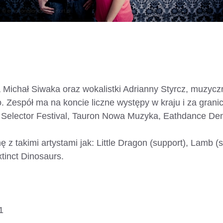
a Michał Siwaka oraz wokalistki Adrianny Styrcz, muzycz
o. Zespół ma na koncie liczne występy w kraju i za grani
, Selector Festival, Tauron Nowa Muzyka, Eathdance De
nę z tak
imi artystami jak: Little Dragon (support), Lamb 
tinct Dinosaurs.
:
1