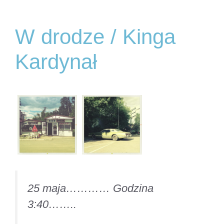
W drodze / Kinga
Kardynał
25 maja………… Godzina
3:40……..