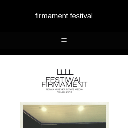
Przejdź
do
firmament festival
treści
Menu