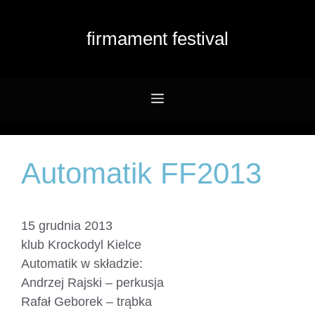
Przejdź
do
firmament festival
treści
Menu
Automatik FF2013
15 grudnia 2013
klub Krockodyl Kielce
Automatik w składzie:
Andrzej Rajski – perkusja
Rafał Geborek – trąbka