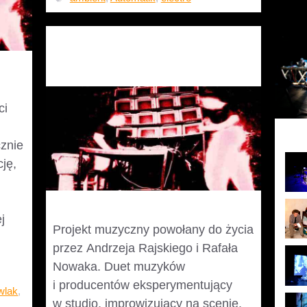
Automatik
ci
znie
cję,
j
Projekt muzyczny powołany do życia
przez Andrzeja Rajskiego i Rafała
Nowaka. Duet muzyków
i producentów eksperymentujący
wlak
,
w studio, improwizujący na scenie.