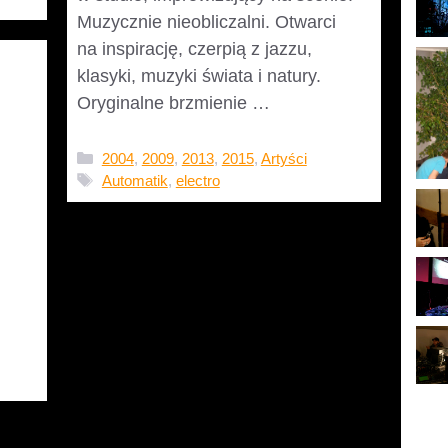
Muzycznie nieobliczalni. Otwarci
na inspirację, czerpią z jazzu,
13
klasyki, muzyki świata i natury.
Oryginalne brzmienie …
Czytaj dalej
Kategorie
2004
,
2009
,
2013
,
2015
,
Artyści
Tagi
Automatik
,
electro