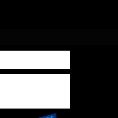
leria Firmament
006