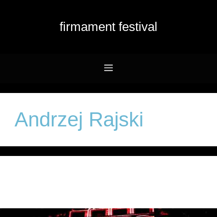
Przejdź
do
firmament festival
treści
Menu
Andrzej Rajski
Automatik