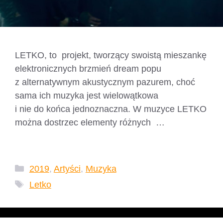
LETKO, to projekt, tworzący swoistą mieszankę
elektronicznych brzmień dream popu
z alternatywnym akustycznym pazurem, choć
sama ich muzyka jest wielowątkowa
i nie do końca jednoznaczna. W muzyce LETKO
można dostrzec elementy różnych …
Czytaj
dalej
Kategorie
2019
,
Artyści
,
Muzyka
Tagi
Letko