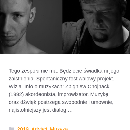
Tego zespołu nie ma. Będziecie świadkami jego
zaistnienia. Spontaniczny festiwalowy projekt.
Wizja. Info o muzykach: Zbigniew Chojnacki –
(1992) akordeonista, improwizator. Muzykę
oraz dźwięk postrzega swobodnie i umownie,
najistotniejszy jest dialog …
Czytaj dalej
Kategorie
2019
,
Artyści
,
Muzyka