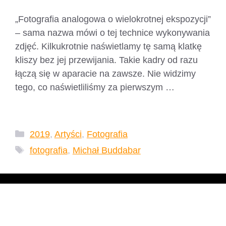
„Fotografia analogowa o wielokrotnej ekspozycji”
– sama nazwa mówi o tej technice wykonywania
zdjęć. Kilkukrotnie naświetlamy tę samą klatkę
kliszy bez jej przewijania. Takie kadry od razu
łączą się w aparacie na zawsze. Nie widzimy
tego, co naświetliliśmy za pierwszym …
Czytaj
dalej
Kategorie
2019
,
Artyści
,
Fotografia
Tagi
fotografia
,
Michał Buddabar
LLOVAGE