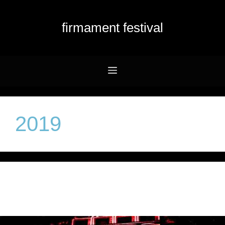
Przejdź
do
firmament festival
treści
Menu
2019
Automatik