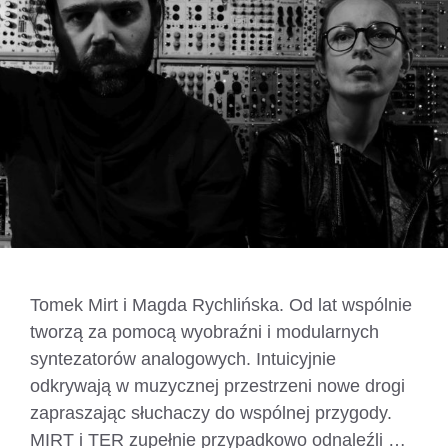
Tomek Mirt i Magda Rychlińska. Od lat wspólnie
tworzą za pomocą wyobraźni i modularnych
syntezatorów analogowych. Intuicyjnie
odkrywają w muzycznej przestrzeni nowe drogi
zapraszając słuchaczy do wspólnej przygody.
MIRT i TER zupełnie przypadkowo odnaleźli …