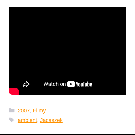
Kategorie
2007
,
Filmy
Tagi
ambient
,
Jacaszek