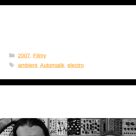
Automatik – Firmament
2007
Kategorie
2007
,
Filmy
Tagi
ambient
,
Automatik
,
electro
Mirt + Ter