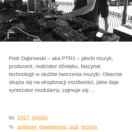
Piotr Dąbrowski – aka PTR1 – płocki muzyk,
producent, realizator dźwięku, fascynat
technologii w służbie tworzenia muzyki. Obecnie
skupia się na eksploracji możliwości, jakie daje
syntezator modularny, zajmuje się …
Czytaj
dalej
Kategorie
2017
,
Artyści
Tagi
ambient
,
downtempo
,
dub
,
techno