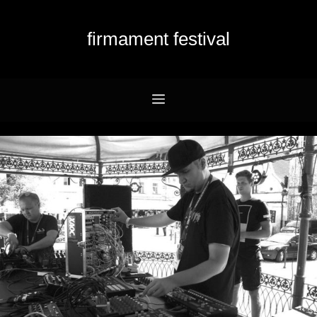
Przejdź
do
firmament festival
treści
Menu