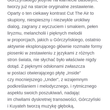
Górczyńskiego jedynie na klarnecie basowym,
tworzy już na starcie oryginalne zestawienie.
Oparty o ten ciekawy kontrast Cut The Air to
skupiony, niespieszny i niezwykle urokliwy
dialog, zagrany z wyczuciem i smakiem, pełen
liryzmu, melancholii i pięknych melodii
w proporcjach, jakich u Górczyńskiego, ostatnio
aktywnie eksplorującego głównie rozmaite formy
piosenki w zestawieniu z językami z różnych
stron świata, nie słychać było właściwie nigdy
dotąd. Z pięknymi odsłonami zwłaszcza
w postaci otwierającego płytę „Inside”
czy mocniejszego „Under”, z wzajemnym
podkreślaniem i melodycznego, i rytmicznego
aspektu swoich poszukiwań, nadając
im chwilami dyskretnej transowości, Górczyński
i Kuyateh tworzą muzykę głęboką,