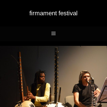
Przejdź
do
firmament festival
treści
Menu