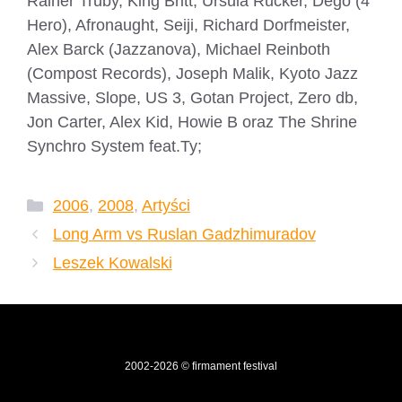
Rainer Truby, King Britt, Ursula Rucker, Dego (4
Hero), Afronaught, Seiji, Richard Dorfmeister,
Alex Barck (Jazzanova), Michael Reinboth
(Compost Records), Joseph Malik, Kyoto Jazz
Massive, Slope, US 3, Gotan Project, Zero db,
Jon Carter, Alex Kid, Howie B oraz The Shrine
Synchro System feat.Ty;
Kategorie
2006
,
2008
,
Artyści
Long Arm vs Ruslan Gadzhimuradov
Leszek Kowalski
2002-2026 © firmament festival