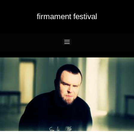
Przejdź
do
firmament festival
treści
Menu