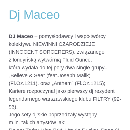
Dj Maceo
DJ Maceo
– pomysłodawcy i współtwórcy
kolektywu NIEWINNI CZARODZIEJE
(INNOCENT SORCERERS), związanego
z londyńską wytwórnią Fluid Ounce,
która wydała do tej pory dwa single grupy–
„Believe & See” (feat.Joseph Malik)
(Fl.Oz.1211), oraz „Anthem” (Fl.Oz.1215);
Karierę rozpoczynał jako pierwszy dj rezydent
legendarnego warszawskiego klubu FILTRY (92-
93);
Jego sety dj’skie poprzedzały występy
m.in. takich artystów jak: