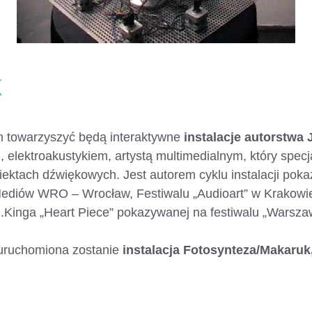
k
m towarzyszyć będą interaktywne
instalacje autorstwa 
, elektroakustykiem, artystą multimedialnym, który specj
obiektach dźwiękowych. Jest autorem cyklu instalacji p
diów WRO – Wrocław, Festiwalu „Audioart” w Krakowie, 
 i J.Kinga „Heart Piece” pokazywanej na festiwalu „Wars
uruchomiona zostanie
instalacja Fotosynteza/Makaruk