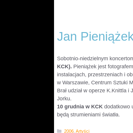
Jan Pieniąże
Sobotnio-niedzielnym koncerto
KCK).
Pieniążek jest fotografem
instalacjach, przestrzeniach i 
w Warszawie, Centrum Sztuki Me
Brał udział w operze K.Knittla
Jorku.
10 grudnia w KCK
dodatkowo 
będą strumieniami światła.
Kategorie
2006
,
Artyści