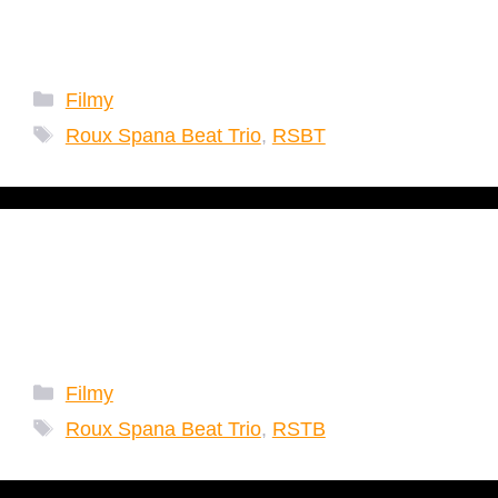
Beat Trio v. 2
Kategorie
Filmy
Tagi
Roux Spana Beat Trio
,
RSBT
RSBT – Roux Spana
Beat Trio v. 1
Kategorie
Filmy
Tagi
Roux Spana Beat Trio
,
RSTB