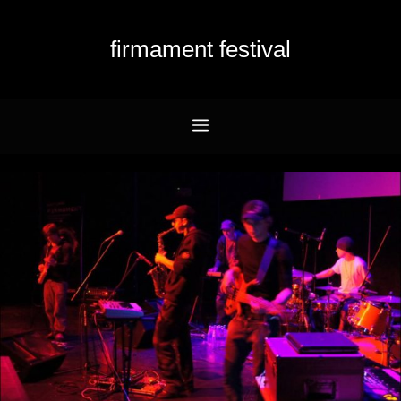
Przejdź
do
firmament festival
treści
Menu