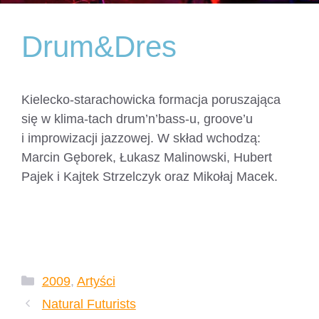
Drum&Dres
Kielecko-starachowicka formacja poruszająca
się w klima-tach drum’n’bass-u, groove’u
i improwizacji jazzowej. W skład wchodzą:
Marcin Gęborek, Łukasz Malinowski, Hubert
Pajek i Kajtek Strzelczyk oraz Mikołaj Macek.
Drum&Dres – dresiarze w niedresiarskim stylu –
Kielce – Wici.Info
Kategorie
2009
,
Artyści
Natural Futurists