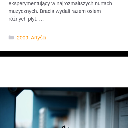
eksperymentujący w najrozmaitszych nurtach
muzycznych. Bracia wydali razem osiem
różnych płyt, …
Czytaj dalej
Kategorie
2009
,
Artyści
Emiter