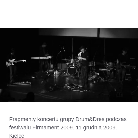
Drum&Dres
Fragmenty koncertu grupy Drum&Dres podczas
festiwalu Firmament 2009. 11 grudnia 2009.
Kielce