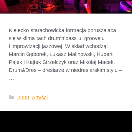
Kielecko-starachowicka formacja poruszająca
się w klima-tach drum’n’bass-u, groove’u
i improwizacji jazzowej. W skład wchodzą:
Marcin Gęborek, Łukasz Malinowski, Hubert
Pajek i Kajtek Strzelczyk oraz Mikołaj Macek.
Drum&Dres – dresiarze w niedresiarskim stylu –
…
Czytaj dalej
Kategorie
2009
,
Artyści