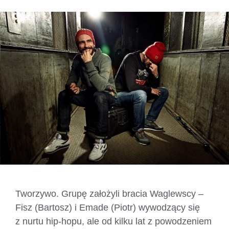
Tworzywo. Grupę założyli bracia Waglewscy –
Fisz (Bartosz) i Emade (Piotr) wywodzący się
z nurtu hip-hopu, ale od kilku lat z powodzeniem