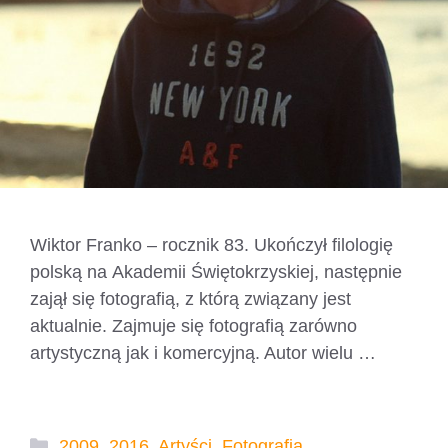
Wiktor Franko – rocznik 83. Ukończył filologię
polską na Akademii Świętokrzyskiej, następnie
zajął się fotografią, z którą związany jest
aktualnie. Zajmuje się fotografią zarówno
artystyczną jak i komercyjną. Autor wielu …
Czytaj dalej
Kategorie
2009
,
2016
,
Artyści
,
Fotografia