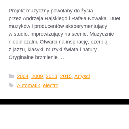
Projekt muzyczny powołany do życia
przez Andrzeja Rajskiego i Rafała Nowaka. Duet
muzyków i producentów eksperymentujący
w studio, improwizujący na scenie. Muzycznie
nieobliczalni. Otwarci na inspirację, czerpią
z jazzu, klasyki, muzyki świata i natury.
Oryginalne brzmienie …
Czytaj dalej
Kategorie
2004
,
2009
,
2013
,
2015
,
Artyści
Tagi
Automatik
,
electro
Fisz Emade Tworzywo