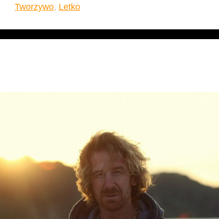
Tworzywo
,
Letko
Wiktor Franko