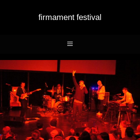
Przejdź
do
firmament festival
treści
Menu