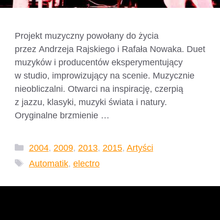
Projekt muzyczny powołany do życia
przez Andrzeja Rajskiego i Rafała Nowaka. Duet
muzyków i producentów eksperymentujący
w studio, improwizujący na scenie. Muzycznie
nieobliczalni. Otwarci na inspirację, czerpią
z jazzu, klasyki, muzyki świata i natury.
Oryginalne brzmienie …
Czytaj dalej
Kategorie
2004
,
2009
,
2013
,
2015
,
Artyści
Tagi
Automatik
,
electro