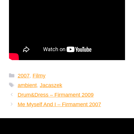
Kategorie
2007
,
Filmy
Tagi
ambient
,
Jacaszek
Drum&Dress – Firmament 2009
Me Myself And I – Firmament 2007