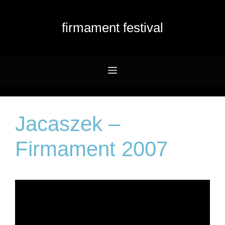
Przejdź
do
firmament festival
treści
Menu
Jacaszek –
Firmament 2007