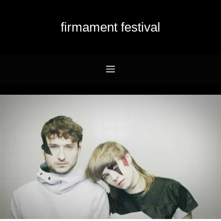
Przejdź
do
firmament festival
treści
Menu