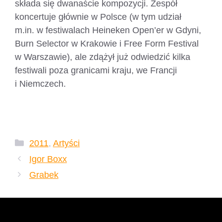
składa się dwanaście kompozycji. Zespół
koncertuje głównie w Polsce (w tym udział
m.in. w festiwalach Heineken Open’er w Gdyni,
Burn Selector w Krakowie i Free Form Festival
w Warszawie), ale zdążył już odwiedzić kilka
festiwali poza granicami kraju, we Francji
i Niemczech.
https://www.facebook.com/RebekaDuo/
Kategorie
2011
,
Artyści
Igor Boxx
Grabek