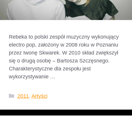
Rebeka to polski zespół muzyczny wykonujący
electro pop, założony w 2008 roku w Poznaniu
przez Iwonę Skwarek. W 2010 skład zwiększył
się o drugą osobę – Bartosza Szczęsnego.
Charakterystyczne dla zespołu jest
wykorzystywanie …
Czytaj dalej
Kategorie
2011
,
Artyści
Igor Boxx