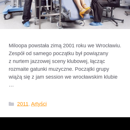
Miloopa powstała zimą 2001 roku we Wrocławiu.
Zespół od samego początku był powiązany
z nurtem jazzowej sceny klubowej, łącząc
rozmaite gatunki muzyczne. Początki grupy
wiążą się z jam session we wrocławskim klubie
…
Czytaj dalej
Kategorie
2011
,
Artyści