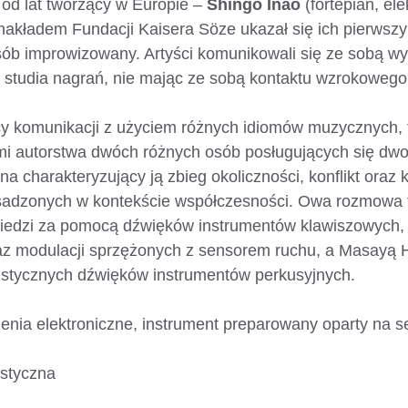
od lat tworzący w Europie –
Shingo Inao
(fortepian, ele
nakładem Fundacji Kaisera Söze ukazał się ich pierwsz
osób improwizowany. Artyści komunikowali się ze sobą w
studia nagrań, nie mając ze sobą kontaktu wzrokowego
y komunikacji z użyciem różnych idiomów muzycznych, 
i autorstwa dwóch różnych osób posługujących się dw
na charakteryzujący ją zbieg okoliczności, konflikt oraz
dzonych w kontekście współczesności. Owa rozmowa to
iedzi za pomocą dźwięków instrumentów klawiszowych, 
az modulacji sprzężonych z sensorem ruchu, a Masayą Hi
ustycznych dźwięków instrumentów perkusyjnych.
zenia elektroniczne, instrument preparowany oparty na 
ustyczna