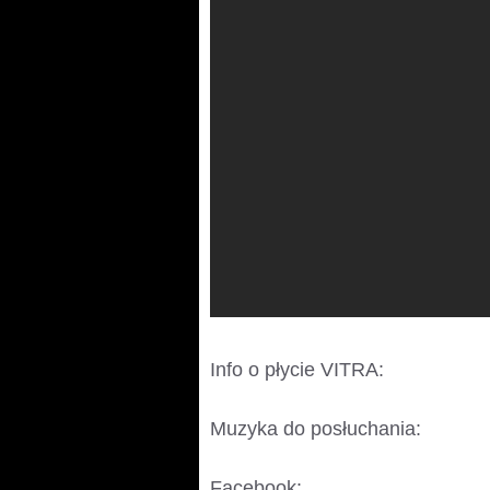
Info o płycie VITRA:
http://www.
Muzyka do posłuchania:
http:/
Facebook:
http://www.faceboo