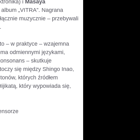
ktronika) i
Masaya
y album „VITRA”. Nagrana
yłącznie muzycznie – przebywali
.
to – w praktyce – wzajemna
oma odmiennymi językami,
 konsonans – skutkuje
czy się między Shingo Inao,
tonów, których źródłem
jikatą, który wypowiada się,
sensorze