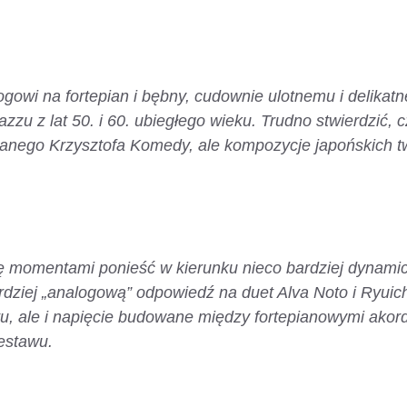
gowi na fortepian i bębny, cudownie ulotnemu i delikat
zzu z lat 50. i 60. ubiegłego wieku. Trudno stwierdzić, 
anego Krzysztofa Komedy, ale kompozycje japońskich 
się momentami ponieść w kierunku nieco bardziej dyna
ardziej „analogową” odpowiedź na duet Alva Noto i Ryui
u, ale i napięcie budowane między fortepianowymi akor
estawu.