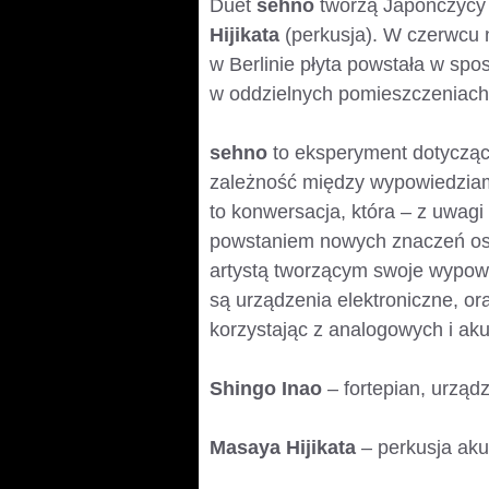
Duet
sehno
tworzą Japończycy 
Hijikata
(perkusja). W czerwcu 
w Berlinie płyta powstała w sp
w oddzielnych pomieszczeniach 
sehno
to eksperyment dotycząc
zależność między wypowiedziam
to konwersacja, która – z uwagi 
powstaniem nowych znaczeń osa
artystą tworzącym swoje wypow
są urządzenia elektroniczne, or
korzystając z analogowych i ak
Shingo Inao
– fortepian, urząd
Masaya Hijikata
– perkusja ak