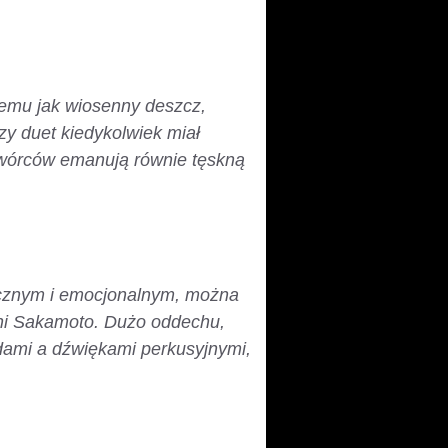
nemu jak wiosenny deszcz,
czy duet kiedykolwiek miał
twórców emanują równie tęskną
micznym i emocjonalnym, można
chi Sakamoto. Dużo oddechu,
dami a dźwiękami perkusyjnymi,