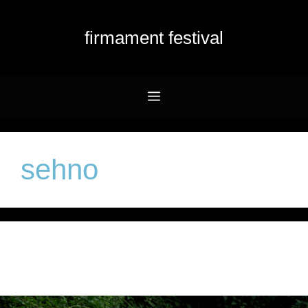
Przejdź
do
firmament festival
treści
Menu
sehno
sehno