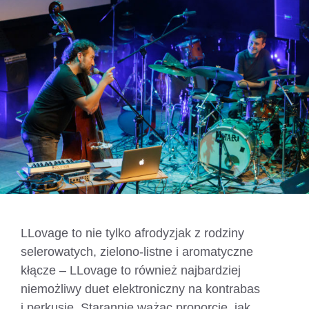
LLovage to nie tylko afrodyzjak z rodziny
selerowatych, zielono-listne i aromatyczne
kłącze – LLovage to również najbardziej
niemożliwy duet elektroniczny na kontrabas
i perkusję. Starannie ważąc proporcje, jak