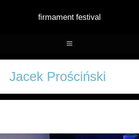
Przejdź
do
firmament festival
treści
Menu
Jacek Prościński
LLOVAGE