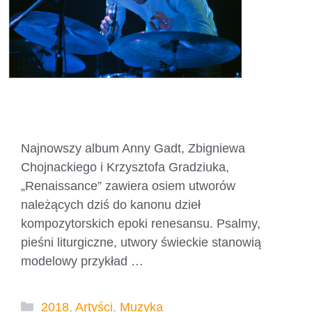
Najnowszy album Anny Gadt, Zbigniewa
Chojnackiego i Krzysztofa Gradziuka,
„Renaissance” zawiera osiem utworów
należących dziś do kanonu dzieł
kompozytorskich epoki renesansu. Psalmy,
pieśni liturgiczne, utwory świeckie stanowią
modelowy przykład …
Czytaj dalej
Kategorie
2018
,
Artyści
,
Muzyka