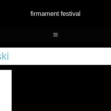
firmament festival
Menu
ki