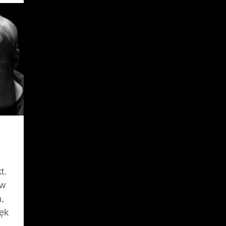
t.
ew
,
ęk
,