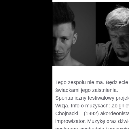
Tego zespołu nie ma. Będziecie
świadkami jego zaistnienia.
Spontaniczny festiwalowy projek
Wizja. Info o muzykach: Zbigni
Chojnacki – (1992) akordeonista
improwizator. Muzykę oraz dźwi
postrzega swobodnie i umownie