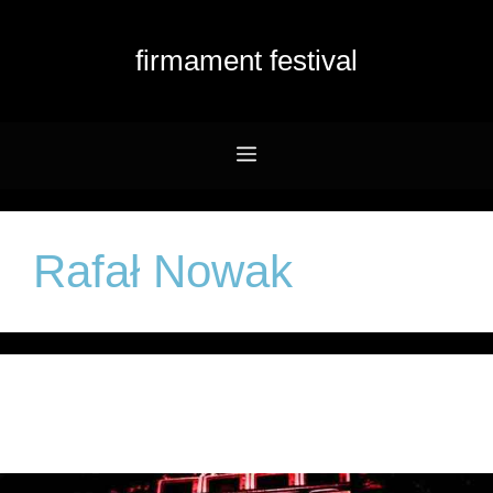
Przejdź
do
firmament festival
treści
Menu
Rafał Nowak
Automatik