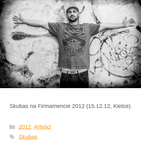
Skubas na Firmamencie 2012 (15.12.12, Kielce)
Kategorie
2012
,
Artyści
Tagi
Skubas