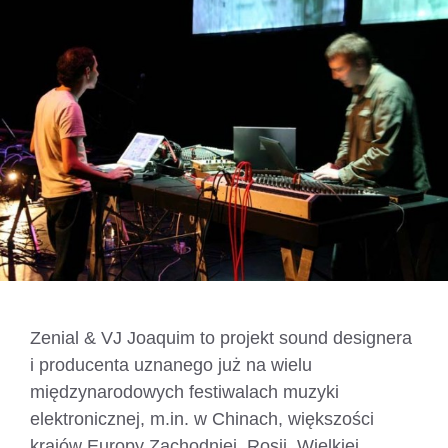
Zenial & VJ Joaquim to projekt sound designera
i producenta uznanego już na wielu
międzynarodowych festiwalach muzyki
elektronicznej, m.in. w Chinach, większości
krajów Europy Zachodniej, Rosji, Wielkiej