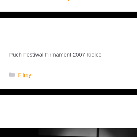
Puch
Puch Festiwal Firmament 2007 Kielce
Kategorie
Filmy
Drum&Dres