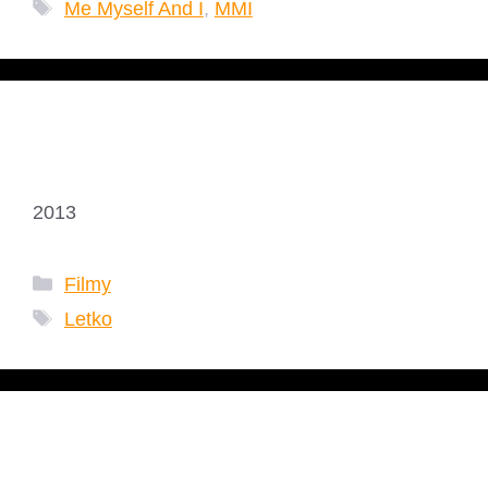
Tagi
Me Myself And I
,
MMI
D.N.A. – Letko
2013
Kategorie
Filmy
Tagi
Letko
Automatik FF2013