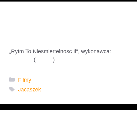
Jacaszek – Rytm
To Niesmiertelnosc Ii
„Rytm To Niesmiertelnosc Ii”, wykonawca:
Jacaszek
(
eMusic
)
Kategorie
Filmy
Tagi
Jacaszek
Walker – Karczma