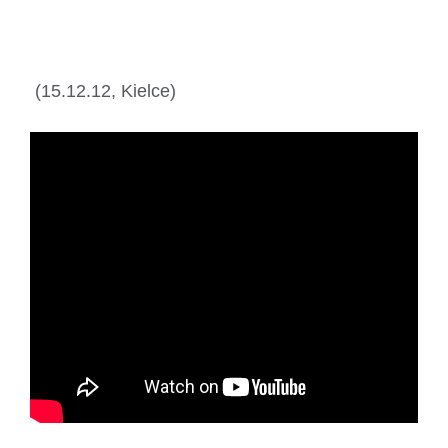
LongArm & Ruslan
(15.12.12, Kielce)