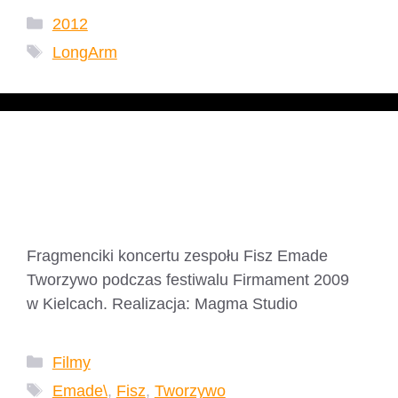
Kategorie
2012
Tagi
LongArm
Fisz Emade Tworzywo
2009
Fragmenciki koncertu zespołu Fisz Emade
Tworzywo podczas festiwalu Firmament 2009
w Kielcach. Realizacja: Magma Studio
Kategorie
Filmy
Tagi
Emade\
,
Fisz
,
Tworzywo