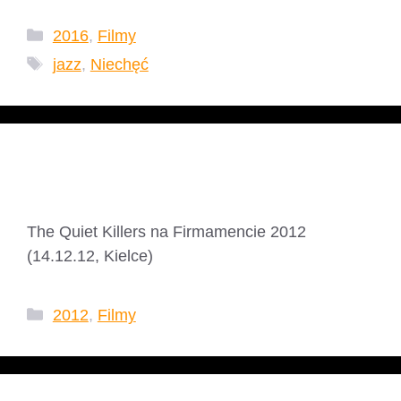
Kategorie
2016
,
Filmy
Tagi
jazz
,
Niechęć
The Quiet Killers
The Quiet Killers na Firmamencie 2012
(14.12.12, Kielce)
Kategorie
2012
,
Filmy