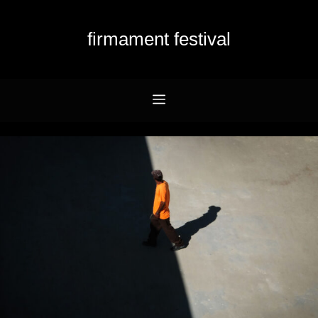
Przejdź
do
firmament festival
treści
Menu