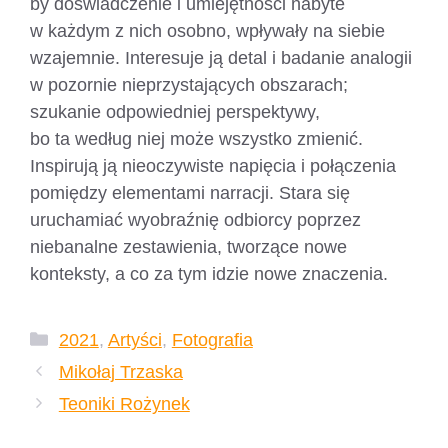
by doświadczenie i umiejętności nabyte
w każdym z nich osobno, wpływały na siebie
wzajemnie. Interesuje ją detal i badanie analogii
w pozornie nieprzystających obszarach;
szukanie odpowiedniej perspektywy,
bo ta według niej może wszystko zmienić.
Inspirują ją nieoczywiste napięcia i połączenia
pomiędzy elementami narracji. Stara się
uruchamiać wyobraźnię odbiorcy poprzez
niebanalne zestawienia, tworzące nowe
konteksty, a co za tym idzie nowe znaczenia.
Kategorie
2021
,
Artyści
,
Fotografia
Mikołaj Trzaska
Teoniki Rożynek