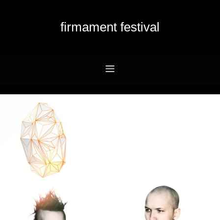
Przejdź
do
firmament festival
treści
Menu