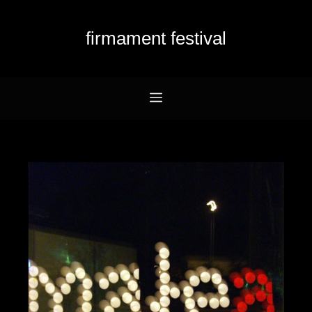
Przejdź
do
firmament festival
treści
Menu