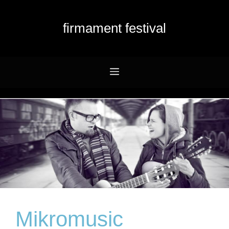
Przejdź
do
firmament festival
treści
Menu
Mikromusic