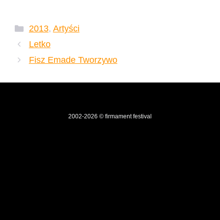
Kategorie
2013
,
Artyści
Letko
Fisz Emade Tworzywo
2002-2026 © firmament festival