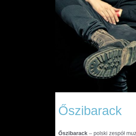
Őszibarack
Őszibarack
– polski zespół muz