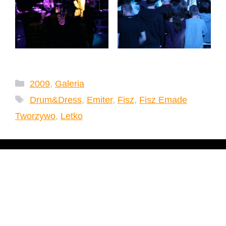
Kategorie
2009
,
Galeria
Tagi
Drum&Dress
,
Emiter
,
Fisz
,
Fisz Emade
Tworzywo
,
Letko
Fisz Emade Tworzywo
2009