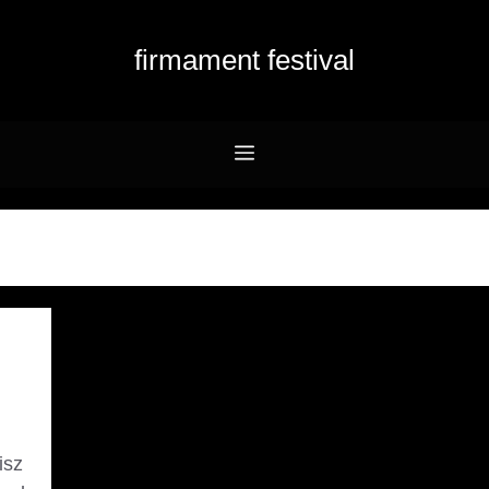
firmament festival
Menu
isz