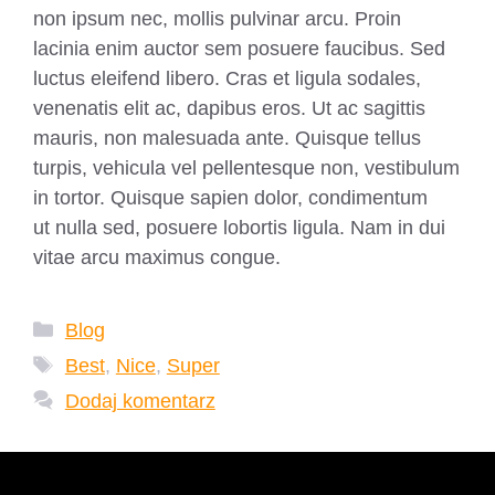
non ipsum nec, mollis pulvinar arcu. Proin
lacinia enim auctor sem posuere faucibus. Sed
luctus eleifend libero. Cras et ligula sodales,
venenatis elit ac, dapibus eros. Ut ac sagittis
mauris, non malesuada ante. Quisque tellus
turpis, vehicula vel pellentesque non, vestibulum
in tortor. Quisque sapien dolor, condimentum
ut nulla sed, posuere lobortis ligula. Nam in dui
vitae arcu maximus congue.
Kategorie
Blog
Tagi
Best
,
Nice
,
Super
Dodaj komentarz