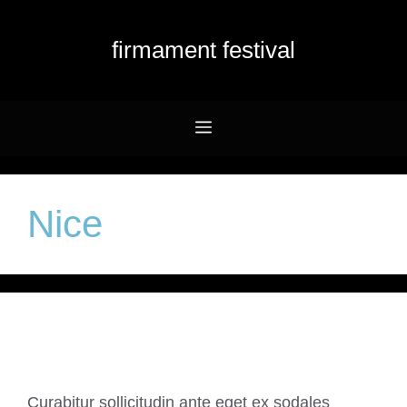
Przejdź
do
firmament festival
treści
Menu
Nice
Soundcloud Post
Curabitur sollicitudin ante eget ex sodales