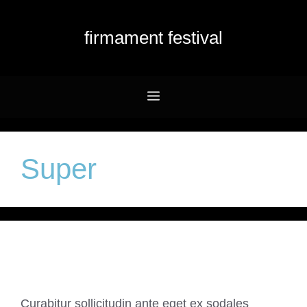
Przejdź
do
firmament festival
treści
Menu
Super
Soundcloud Post
Curabitur sollicitudin ante eget ex sodales