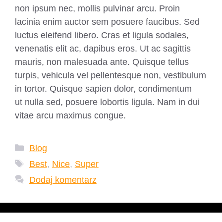
non ipsum nec, mollis pulvinar arcu. Proin
lacinia enim auctor sem posuere faucibus. Sed
luctus eleifend libero. Cras et ligula sodales,
venenatis elit ac, dapibus eros. Ut ac sagittis
mauris, non malesuada ante. Quisque tellus
turpis, vehicula vel pellentesque non, vestibulum
in tortor. Quisque sapien dolor, condimentum
ut nulla sed, posuere lobortis ligula. Nam in dui
vitae arcu maximus congue.
Kategorie
Blog
Tagi
Best
,
Nice
,
Super
Dodaj komentarz