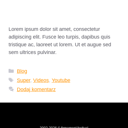
Simple Post
Lorem ipsum dolor sit amet, consectetur
adipiscing elit. Fusce leo turpis, dapibus quis
tristique ac, laoreet ut lorem. Ut et augue sed
sem ultrices pulvinar.
Kategorie
Blog
Tagi
Super
,
Videos
,
Youtube
Dodaj komentarz