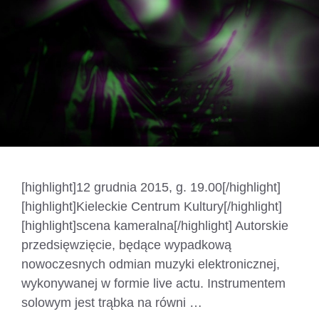
[highlight]12 grudnia 2015, g. 19.00[/highlight]
[highlight]Kieleckie Centrum Kultury[/highlight]
[highlight]scena kameralna[/highlight] Autorskie
przedsięwzięcie, będące wypadkową
nowoczesnych odmian muzyki elektronicznej,
wykonywanej w formie live actu. Instrumentem
solowym jest trąbka na równi …
Czytaj dalej