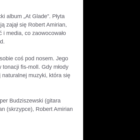
ki album „At Glade”. Płyta
 zajął się Robert Amirian,
ść i media, co zaowocowało
d.
ł sobie coś pod nosem. Jego
tonacji fis-moll. Gdy młody
 naturalnej muzyki, która się
er Budziszewski (gitara
an (skrzypce), Robert Amirian