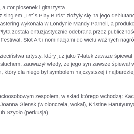
, autor piosenek i gitarzysta.
singlem „Let`s Play Birds” złożyły się na jego debiutanc
astering wykonała w Londynie Mandy Parnell, a produkcją
Płyta została entuzjastycznie odebrana przez publiczno
Festiwal, Slot Art i nominacjami do wielu ważnych nagró
zieciństwa artysty, który już jako 7-latek zawsze śpiewa
słuchem, zauważył wtedy, że jego syn zawsze śpiewał w 
 który dla niego był symbolem najczystszej i najbardziej
ięcioosobowym zespołem, w skład którego wchodzą: Kacp
, Joanna Glensk (wiolonczela, wokal), Kristine Harutyuny
ub Szydło (perkusja).