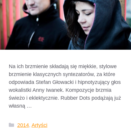
Na ich brzmienie składają się miękkie, stylowe
brzmienie klasycznych syntezatorów, za które
odpowiada Stefan Głowacki i hipnotyzujący głos
wokalistki Anny Iwanek. Kompozycje brzmia
świeżo i eklektycznie. Rubber Dots podążają już
własną …
Czytaj dalej
Kategorie
2014
,
Artyści