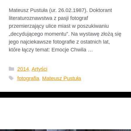
Mateusz Pustuła (ur. 26.02.1987). Doktorant
literaturoznawstwa z pasji fotograf
przemierzający ulice miast w poszukiwaniu
„decydującego momentu”. Na wystawę złożą się
jego najciekawsze fotografie z ostatnich lat,
które łączy temat: Emocje Chwila …
Czytaj dalej
Kategorie
2014
,
Artyści
Tagi
fotografia
,
Mateusz Pustuła
Agata Mariańska