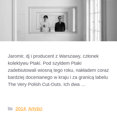
Jaromir, dj i producent z Warszawy, członek
kolektywu Ptaki. Pod szyldem Ptaki
zadebiutowali wiosną tego roku, nakładem coraz
bardziej docenianego w kraju i za granicą labelu
The Very Polish Cut-Outs. Ich dwa …
Czytaj
dalej
Kategorie
2014
,
Artyści