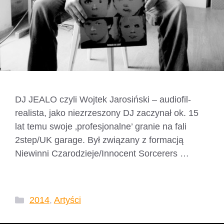
DJ JEALO czyli Wojtek Jarosiński – audiofil-
realista, jako niezrzeszony DJ zaczynał ok. 15
lat temu swoje ‚profesjonalne’ granie na fali
2step/UK garage. Był związany z formacją
Niewinni Czarodzieje/Innocent Sorcerers …
Czytaj dalej
Kategorie
2014
,
Artyści