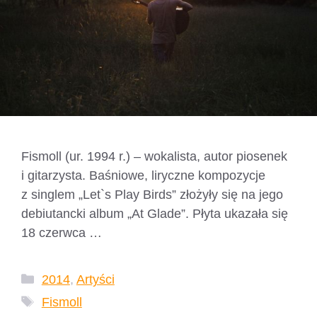
Fismoll (ur. 1994 r.) – wokalista, autor piosenek
i gitarzysta. Baśniowe, liryczne kompozycje
z singlem „Let`s Play Birds” złożyły się na jego
debiutancki album „At Glade”. Płyta ukazała się
18 czerwca …
Czytaj dalej
Kategorie
2014
,
Artyści
Tagi
Fismoll