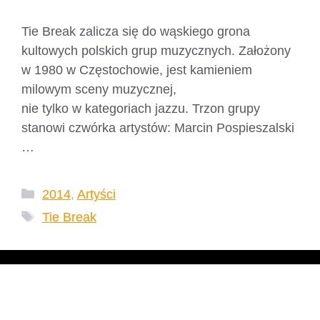
Tie Break zalicza się do wąskiego grona
kultowych polskich grup muzycznych. Założony
w 1980 w Częstochowie, jest kamieniem
milowym sceny muzycznej,
nie tylko w kategoriach jazzu. Trzon grupy
stanowi czwórka artystów: Marcin Pospieszalski
…
Czytaj dalej
Kategorie
2014
,
Artyści
Tagi
Tie Break
Miss God