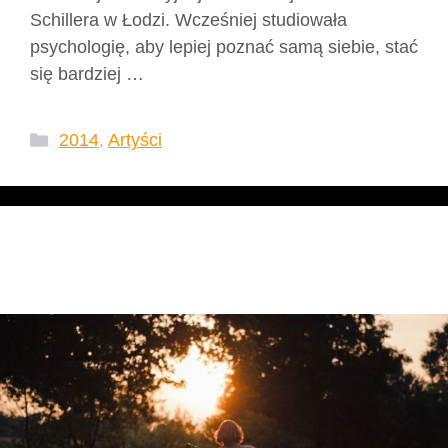
Schillera w Łodzi. Wcześniej studiowała
psychologię, aby lepiej poznać samą siebie, stać
się bardziej …
Czytaj dalej
Kategorie
2014
,
Artyści
Fismoll