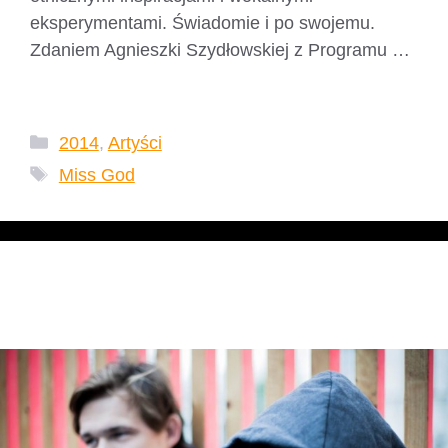
eksperymentami. Świadomie i po swojemu.
Zdaniem Agnieszki Szydłowskiej z Programu …
Czytaj dalej
Kategorie
2014
,
Artyści
Tagi
Miss God
Rubber Dots