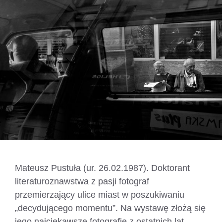
Mateusz Pustuła (ur. 26.02.1987). Doktorant
literaturoznawstwa z pasji fotograf
przemierzający ulice miast w poszukiwaniu
„decydującego momentu”. Na wystawę złożą się
jego najciekawsze fotografie z ostatnich lat,