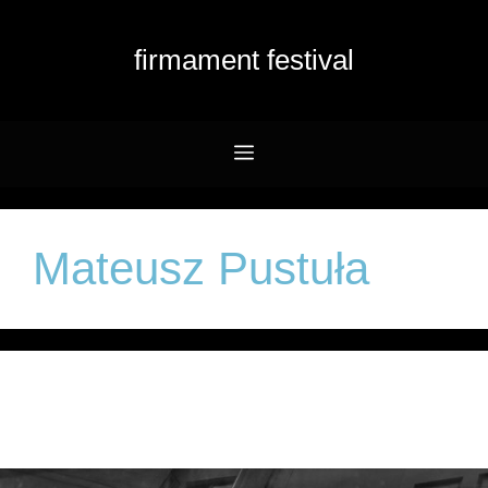
Przejdź
do
firmament festival
treści
Menu
Mateusz Pustuła
Mateusz Pustuła