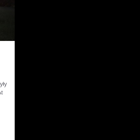
yły
At