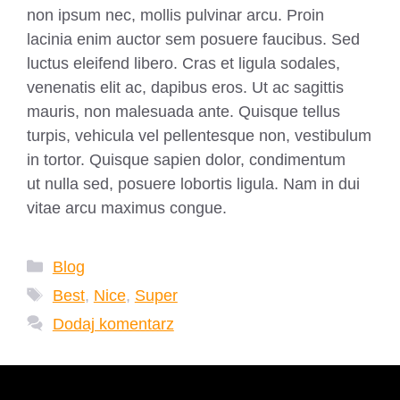
non ipsum nec, mollis pulvinar arcu. Proin
lacinia enim auctor sem posuere faucibus. Sed
luctus eleifend libero. Cras et ligula sodales,
venenatis elit ac, dapibus eros. Ut ac sagittis
mauris, non malesuada ante. Quisque tellus
turpis, vehicula vel pellentesque non, vestibulum
in tortor. Quisque sapien dolor, condimentum
ut nulla sed, posuere lobortis ligula. Nam in dui
vitae arcu maximus congue.
Kategorie
Blog
Tagi
Best
,
Nice
,
Super
Dodaj komentarz