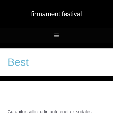
Przejdź
do
firmament festival
treści
Menu
Best
Soundcloud Post
Curabitur sollicitudin ante eget ex sodales